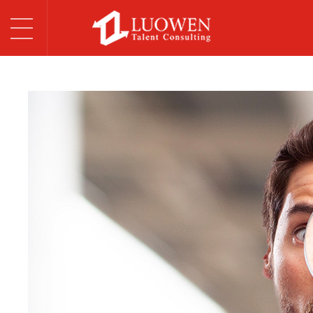
T
o
首页
g
关于我们
g
l
罗闻服务
e
n
网络规范
a
v
加入罗闻
i
g
联系我们
a
t
i
o
n
English