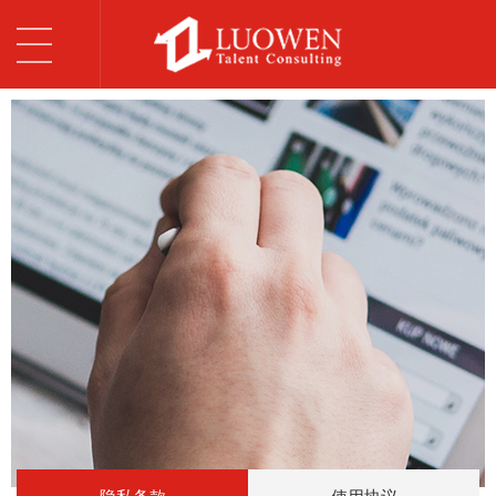
T
o
首页
g
关于我们
g
l
罗闻服务
e
n
网络规范
a
v
加入罗闻
i
g
联系我们
a
t
i
o
n
English