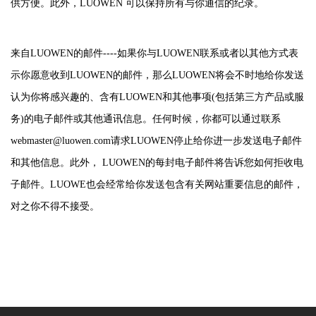
供方便。此外，
LUOWEN
可以保持所有与你通信的纪录。
来自
LUOWEN
的邮件
----
如果你与
LUOWEN
联系或者以其他方式表
示你愿意收到
LUOWEN
的邮件，那么
LUOWEN
将会不时地给你发送
认为你将感兴趣的、含有
LUOWEN
和其他事项
(
包括第三方产品或服
务
)
的电子邮件或其他通讯信息。任何时候，你都可以通过联系
webmaster@luowen.com
请求
LUOWEN
停止给你进一步发送电子邮件
和其他信息。此外，
LUOWEN
的每封电子邮件将告诉您如何拒收电
子邮件。
LUOWE
也会经常给你发送包含有关网站重要信息的邮件，
对之你
不得不接受。