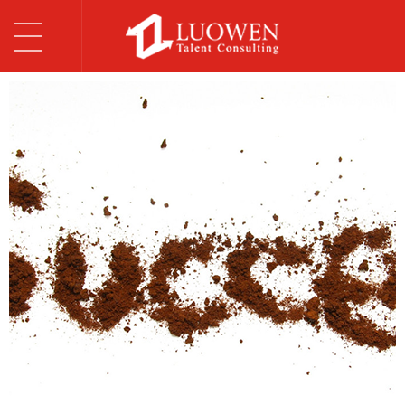
T
o
首页
g
关于我们
g
l
罗闻服务
e
n
网络规范
a
v
加入罗闻
i
g
联系我们
a
t
i
o
n
English